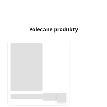
Polecane produkty
Chips jabłkowy
bez skórki 300 g -
100% chrupiące i