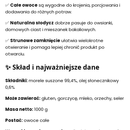
✅
Całe owoce
są wygodne do krojenia, porcjowania i
dodawania do różnych potraw.
✅
Naturalna słodycz
dobrze pasuje do owsianki,
domowych ciast i mieszanek bakaliowych.
✅
Strunowe zamknięcie
ułatwia wielokrotne
otwieranie i pomaga lepiej chronić produkt po
otwarciu.
✨ Skład i najważniejsze dane
Składniki:
morele suszone 99,4%, olej słonecznikowy
0,6%
Może zawierać:
gluten, gorczycę, mleko, orzechy, seler
Masa netto:
1000 g
Postać:
owoce całe