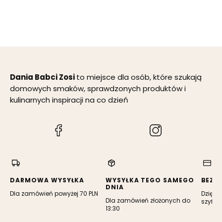
słodkie - Dania
Babci Zosi
Dania Babci Zosi
to miejsce dla osób, które szukają
domowych smaków, sprawdzonych produktów i
kulinarnych inspiracji na co dzień
(Otwiera
(Otwiera
się
się
w
w
nowej
nowej
karcie)
karcie)
DARMOWA WYSYŁKA
WYSYŁKA TEGO SAMEGO
BEZP
DNIA
Dla zamówień powyżej 70 PLN
Dzięki 
Dla zamówień złożonych do
szyfro
13:30