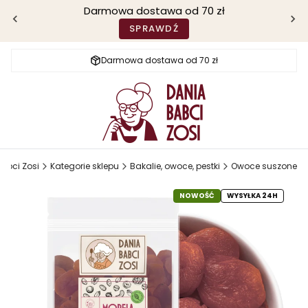
Darmowa dostawa od 70 zł
SPRAWDŹ
Darmowa dostawa od 70 zł
abci Zosi
Kategorie sklepu
Bakalie, owoce, pestki
Owoce suszone
NOWOŚĆ
WYSYŁKA 24H