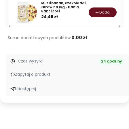
Dania
Musli banan, czekolada i
żurawina 1kg - Dania
Babci
Babci Zosi
Dodaj
Cena
Zosi
24,49 zł
0.00 zł
Suma dodatkowych produktów:
Czas wysyłki:
24 godziny
Zapytaj o produkt
Udostępnij