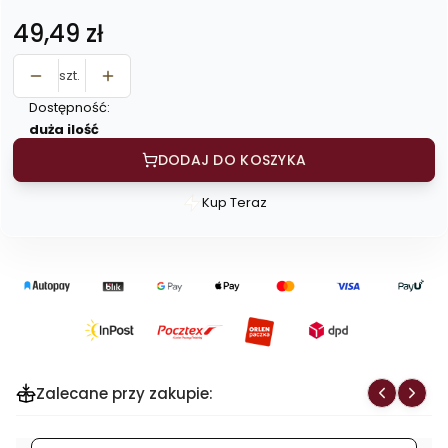
Cena
49,49 zł
szt.
Dostępność:
duża ilość
DODAJ DO KOSZYKA
Kup Teraz
Szybki
zakup
dla
produktu
Morele
suszone
niesiarkowane
(ciemne)
Zalecane przy zakupie:
1kg
-