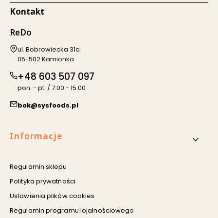
Kontakt
ReDo
Adres:
ul. Bobrowiecka 31a
05-502 Kamionka
+48 603 507 097
pon. - pt. / 7:00 - 15:00
bok@sysfoods.pl
Linki w stopce
Informacje
Regulamin sklepu
Polityka prywatności
Ustawienia plików cookies
Regulamin programu lojalnościowego