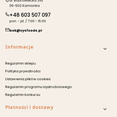
Adres:
ul. Bobrowiecka 31a
05-502 Kamionka
+48 603 507 097
pon. - pt. / 7:00 - 15:00
bok@sysfoods.pl
Linki w stopce
Informacje
Regulamin sklepu
Polityka prywatności
Ustawienia plików cookies
Regulamin programu lojalnościowego
Regulamin konkursu
Płatności i dostawy