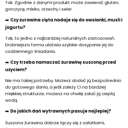
Tak. Zgodnie z danymi produkt może zawierać gluten,
gorczycę, mleko, orzechy i seler.
➡️
Czy żurawina cięta nadaje się do owsianki, musli i
jogurtu?
Tak, to jedno z najbardziej naturalnych zastosowań.
Drobniejsza forma ułatwia szybkie dosypanie jej do
codziennego śniadania.
➡️
Czy trzeba namaczać żurawinę suszoną przed
użyciem?
Nie ma takiej potrzeby. Możesz dodać ją bezpośrednio
do gotowego dania, a jeśli zależy Ci na bardziej
miękkiej strukturze, możesz na chwilę zalać ją ciepłą
wodą.
➡️
Do jakich dań wytrawnych pasuje najlepiej?
Suszona żurawina dobrze łączy się z sałatkami,