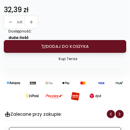
Cena
32,39 zł
szt.
Dostępność:
duża ilość
DODAJ DO KOSZYKA
Kup Teraz
Szybki
zakup
dla
produktu
Żurawina
suszona
cięta
1
Zalecane przy zakupie:
kg
-