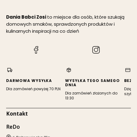
Dania Babci Zosi
to miejsce dla osób, które szukają
domowych smaków, sprawdzonych produktów i
kulinarnych inspiracji na co dzień
(Otwiera
(Otwiera
się
się
w
w
nowej
nowej
karcie)
karcie)
DARMOWA WYSYŁKA
WYSYŁKA TEGO SAMEGO
BEZP
DNIA
Dla zamówień powyżej 70 PLN
Dzięki 
Dla zamówień złożonych do
szyfro
13:30
Kontakt
ReDo