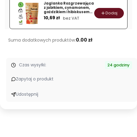
Dania
Jaglanka Rozgrzewająca
z jabłkiem, cynamonem,
Babci
goździkiem i hibiskusem
Dodaj
Cena
Zosi
300 g
10,69 zł
bez VAT
0.00 zł
Suma dodatkowych produktów:
Czas wysyłki:
24 godziny
Zapytaj o produkt
Udostępnij