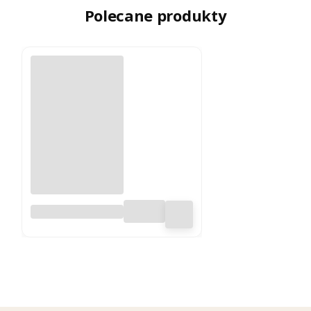
Polecane produkty
Chips jabłkowy
bez skórki 300 g -
100% chrupiące i
słodkie - Dania
Babci Zosi