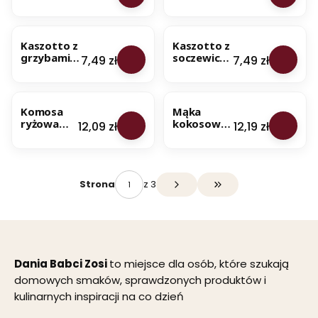
kurkami,
jarmużem -
g
cebulką i
na 850 g
BESTSELLER
BESTSELLER
natką
dania -
pietruszki
100%
Kaszotto z
Kaszotto z
200 g
naturalny
grzybami i
soczewicą i
Cena
Cena
7,49 zł
7,49 zł
skład
natką
pomidora
pietruszki -
mi - na 850
BESTSELLER
BESTSELLER
NOWOŚĆ
na 850 g
g dania -
dania -
100%
Komosa
Mąka
100%
naturalny
ryżowa
kokosowa
Cena
Cena
12,09 zł
12,19 zł
naturalny
skład
biała
1 kg - Dania
skład
(Quinoa) 1
Babci Zosi
kg - Dania
Babci Zosi
z 3
Strona
Przejdź do ostatniej s
Dania Babci Zosi
to miejsce dla osób, które szukają
domowych smaków, sprawdzonych produktów i
kulinarnych inspiracji na co dzień