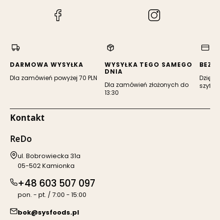
(Otwiera
(Otwiera
się
się
w
w
nowej
nowej
karcie)
karcie)
DARMOWA WYSYŁKA
WYSYŁKA TEGO SAMEGO
BEZP
DNIA
Dla zamówień powyżej 70 PLN
Dzięki 
Dla zamówień złożonych do
szyfro
13:30
Kontakt
ReDo
Adres:
ul. Bobrowiecka 31a
05-502 Kamionka
+48 603 507 097
pon. - pt. / 7:00 - 15:00
bok@sysfoods.pl