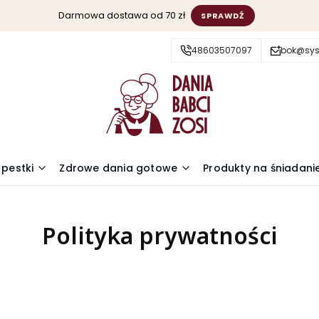
Darmowa dostawa od 70 zł
SPRAWDŹ
48603507097
bok@sys
 pestki
Zdrowe dania gotowe
Produkty na śniadani
Polityka prywatności