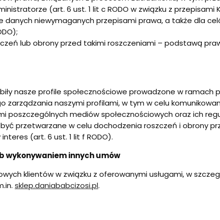
istratorze (art. 6 ust. 1 lit c RODO w związku z przepisami 
sie danych niewymaganych przepisami prawa, a także dla ce
ODO);
zczeń lub obrony przed takimi roszczeniami – podstawą pra
biły nasze profile społecznościowe prowadzone w ramach p
go zarządzania naszymi profilami, w tym w celu komunikowa
ami poszczególnych mediów społecznościowych oraz ich reg
ą być przetwarzane w celu dochodzenia roszczeń i obrony p
res (art. 6 ust. 1 lit f RODO).
lub wykonywaniem innych umów
wych klientów w związku z oferowanymi usługami, w szczegó
m.in.
sklep.daniababcizosi.pl
.