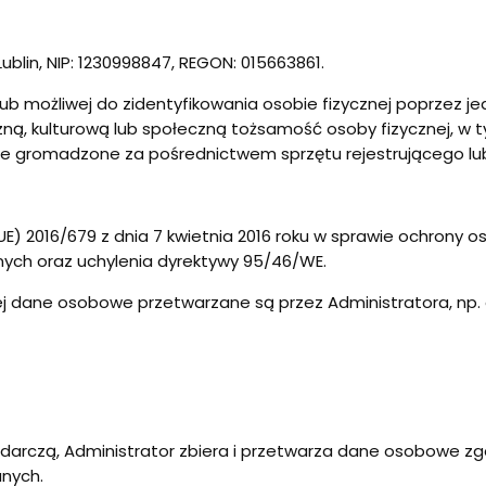
 Lublin, NIP: 1230998847, REGON: 015663861.
lub możliwej do zidentyfikowania osobie fizycznej poprzez j
czną, kulturową lub społeczną tożsamość osoby fizycznej, w
acje gromadzone za pośrednictwem sprzętu rejestrującego lub
UE) 2016/679 z dnia 7 kwietnia 2016 roku w sprawie ochrony
ych oraz uchylenia dyrektywy 95/46/WE.
rej dane osobowe przetwarzane są przez Administratora, np. 
darczą, Administrator zbiera i przetwarza dane osobowe zg
anych.