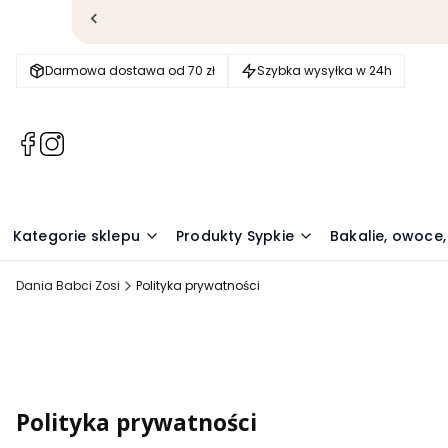
Darmowa dostawa od 70 zł
Szybka wysyłka w 24h
(Otwiera
(Otwiera
się
się
w
w
nowej
nowej
karcie)
karcie)
Kategorie sklepu
Produkty Sypkie
Bakalie, owoce,
Dania Babci Zosi
Polityka prywatności
Polityka prywatności