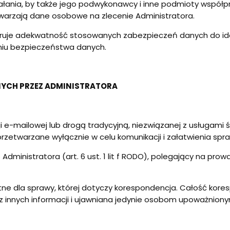
iałania, by także jego podwykonawcy i inne podmioty wspó
arzają dane osobowe na zlecenie Administratora.
toruje adekwatność stosowanych zabezpieczeń danych do ide
niu bezpieczeństwa danych.
NYCH PRZEZ ADMINISTRATORA
 e-mailowej lub drogą tradycyjną, niezwiązanej z usługami
etwarzane wyłącznie w celu komunikacji i załatwienia spra
dministratora (art. 6 ust. 1 lit f RODO), polegający na pro
ne dla sprawy, której dotyczy korespondencja. Całość kor
innych informacji i ujawniana jedynie osobom upoważniony