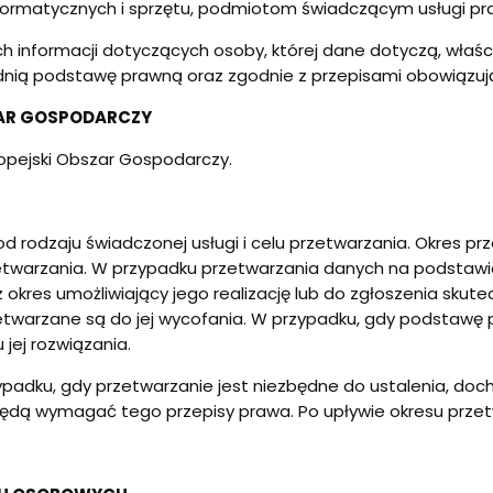
ormatycznych i sprzętu, podmiotom świadczącym usługi praw
ch informacji dotyczących osoby, której dane dotyczą, wła
iednią podstawę prawną oraz zgodnie z przepisami obowiązu
ZAR GOSPODARCZY
opejski Obszar Gospodarczy.
d rodzaju świadczonej usługi i celu przetwarzania. Okres p
twarzania. W przypadku przetwarzania danych na podstawie
kres umożliwiający jego realizację lub do zgłoszenia skut
twarzane są do jej wycofania. W przypadku, gdy podstawę 
ej rozwiązania.
padku, gdy przetwarzanie jest niezbędne do ustalenia, doc
im będą wymagać tego przepisy prawa. Po upływie okresu prz