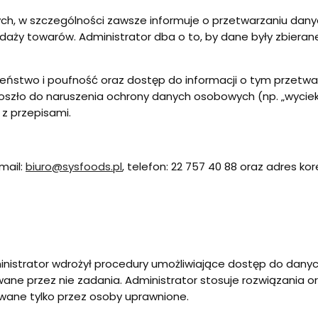
ch, w szczególności zawsze informuje o przetwarzaniu dany
daży towarów. Administrator dba o to, by dane były zbieran
eństwo i poufność oraz dostęp do informacji o tym przetwa
o do naruszenia ochrony danych osobowych (np. „wycieku” d
z przepisami.
mail:
biuro@sysfoods.pl
, telefon: 22 757 40 88 oraz adres ko
dministrator wdrożył procedury umożliwiające dostęp do da
ane przez nie zadania. Administrator stosuje rozwiązania or
wane tylko przez osoby uprawnione.