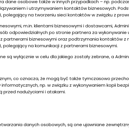
iera dane osobowe także w innych przypadkach – np. podcz
wiązywaniem i utrzymywaniem kontaktów biznesowych. Pods
DO), polegający na tworzeniu sieci kontaktów w związku z pro
znesowymi, m.in. klientami biznesowymi i dostawcami, Admi
. osób odpowiedzialnych po stronie partnera za wykonywani
i z partnerami biznesowymi oraz podtrzymania kontaktów z
DO), polegający na komunikacji z partnerami biznesowymi.
 są wyłącznie w celu dla jakiego zostały zebrane, a Admin
znym, co oznacza, że mogą być także tymczasowo przecho
informatycznych, np. w związku z wykonywaniem kopii bez
ą przed nadużyciami i atakami.
zetwarzania danych osobowych, są one ujawniane zewnętr