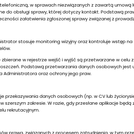
 telefoniczną, w sprawach niezwiązanych z zawartą umową
e do obsługi sprawy, której dotyczy kontakt. Podstawą pra
konieczności załatwienia zgłoszonej sprawy związanej z prowa
trator stosuje monitoring wizyjny oraz kontroluje wstęp na
elów.
bierane w rejestrze wejść i wyjść są przetwarzane w celu 
oszczeń. Podstawą przetwarzania danych osobowych jest uzasa
 Administratora oraz ochrony jego praw.
e przekazywania danych osobowych (np. w CV lub życiorysie
i w szerszym zakresie. W razie, gdy przesłane aplikacje będ
elu rekrutacyjnym.
isów prawa, związanych z procesem zatrudnienia, w tym pr