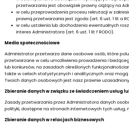
przetwarzania jest obowiązek prawny ciążący na Admin
w celu przeprowadzenia procesu rekrutacji w zakre
prawną przetwarzania jest zgoda (art. 6 ust. 1 lit a R
w celu ustalenia lub dochodzenia ewentualnych ros
interes Administratora (art. 6 ust. 1 lit f RODO).
Media społecznościowe
Administrator przetwarza dane osobowe osób, które polu
przetwarzane w celu umożliwienia prowadzenia i bieżące
lub konkursów, na zasadach określonych funkcjonalności
także w celach statystycznych i analitycznych oraz mog
Twoich danych osobowych jest nasz prawnie uzasadniony inte
Zbieranie danych w związku ze świadczeniem usług 
Zasady przetwarzania przez Administratora danych osobo
polityki, dostępne na stronach internetowych tych usług, 
Zbieranie danych w relacjach biznesowych