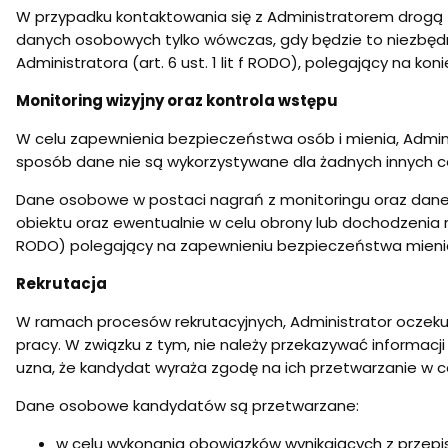
W przypadku kontaktowania się z Administratorem drogą
danych osobowych tylko wówczas, gdy będzie to niezbędn
Administratora (art. 6 ust. 1 lit f RODO), polegający na 
Monitoring wizyjny oraz kontrola wstępu
W celu zapewnienia bezpieczeństwa osób i mienia, Adminis
sposób dane nie są wykorzystywane dla żadnych innych c
Dane osobowe w postaci nagrań z monitoringu oraz dane z
obiektu oraz ewentualnie w celu obrony lub dochodzenia r
RODO) polegający na zapewnieniu bezpieczeństwa mienia
Rekrutacja
W ramach procesów rekrutacyjnych, Administrator oczekuj
pracy. W związku z tym, nie należy przekazywać informacj
uzna, że kandydat wyraża zgodę na ich przetwarzanie w c
Dane osobowe kandydatów są przetwarzane:
w celu wykonania obowiązków wynikających z przep