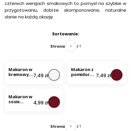
czterech wersjach smakowych to pomysł na szybkie w
przygotowaniu, dobrze skomponowane, naturalne
danie na każdą okazję.
Lista produktów
Sortowanie:
z 1
Strona
BESTSELLER
Makaron w
Makaron z
kremowym
pomidora
Cena
Cena
7,49 zł
7,49 zł
sosie
mi,
pieczarkow
soczewicą i
BESTSELLER
ym - na 650
bazylią 180
g dania -
g
Makaron w
100%
sosie
Cena
4,99 zł
naturalny
grzybowy
skład
m z natką
pietruszki
61 g -
100%
z 1
Strona