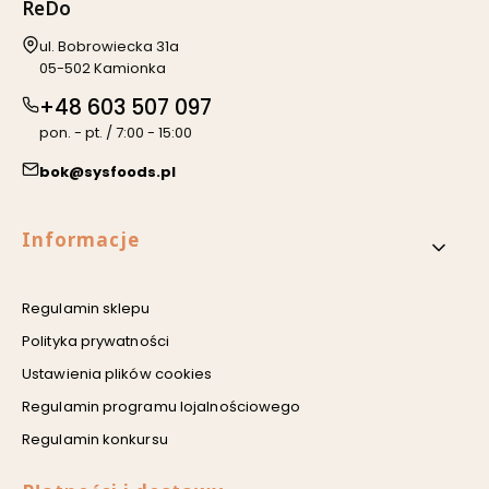
ReDo
Adres:
ul. Bobrowiecka 31a
05-502 Kamionka
+48 603 507 097
pon. - pt. / 7:00 - 15:00
bok@sysfoods.pl
Linki w stopce
Informacje
Regulamin sklepu
Polityka prywatności
Ustawienia plików cookies
Regulamin programu lojalnościowego
Regulamin konkursu