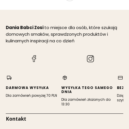
naturalny
skład -
Dania Babci
Zosi
Dania Babci Zosi
to miejsce dla osób, które szukają
domowych smaków, sprawdzonych produktów i
kulinarnych inspiracji na co dzień
(Otwiera
(Otwiera
się
się
w
w
nowej
nowej
karcie)
karcie)
DARMOWA WYSYŁKA
WYSYŁKA TEGO SAMEGO
BEZP
DNIA
Dla zamówień powyżej 70 PLN
Dzięki 
Dla zamówień złożonych do
szyfro
13:30
Kontakt