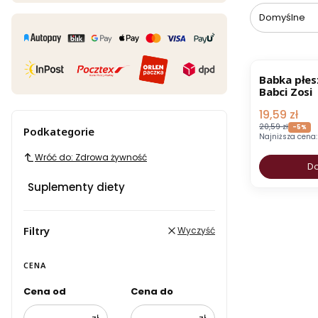
Domyślne
OKAZJA
Babka płesz
Babci Zosi
Cena pro
19,59 zł
20,59 zł
-5%
Podkategorie
Najniższa cena:
Wróć do: Zdrowa żywność
Do
Suplementy diety
Filtry
Wyczyść
CENA
Cena od
Cena do