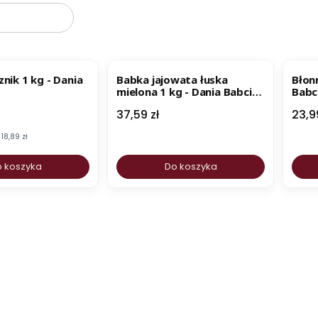
BESTSELLER
BESTSELLER
B
nik 1 kg - Dania
Babka jajowata łuska
Błonn
mielona 1 kg - Dania Babci
Babc
Zosi
mocyjna
Cena
Cen
37,59 zł
23,9
18,89 zł
 koszyka
Do koszyka