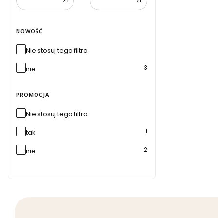
zł
zł
NOWOŚĆ
Nie stosuj tego filtra
3
nie
PROMOCJA
Nie stosuj tego filtra
1
tak
2
nie