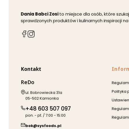
Dania Babci Zosi
to miejsce dla osób, które szu
sprawdzonych produktów i kulinarnych inspiracji na
(Otwiera
(Otwiera
się
się
w
w
nowej
nowej
karcie)
karcie)
Linki w
Kontakt
Infor
ReDo
Regulami
Polityka
Adres:
ul. Bobrowiecka 31a
05-502 Kamionka
Ustawien
+48 603 507 097
Regulam
pon. - pt. / 7:00 - 15:00
Regulami
bok@sysfoods.pl