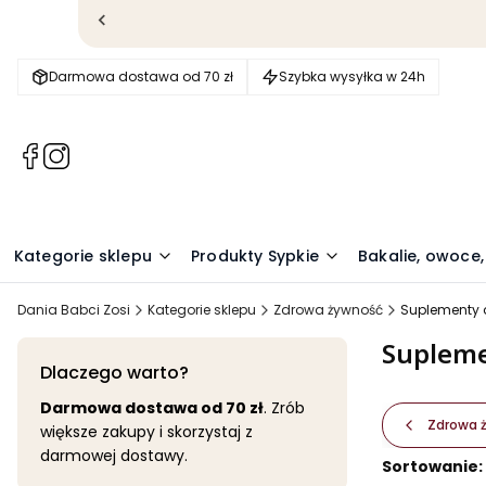
Darmowa dostawa od 70 zł
Szybka wysyłka w 24h
(Otwiera
(Otwiera
się
się
w
w
nowej
nowej
karcie)
karcie)
Kategorie sklepu
Produkty Sypkie
Bakalie, owoce,
Dania Babci Zosi
Kategorie sklepu
Zdrowa żywność
Suplementy 
Supleme
Dlaczego warto?
Darmowa dostawa od 70 zł
. Zrób
Zdrowa 
większe zakupy i skorzystaj z
darmowej dostawy.
Lista pr
Sortowanie: