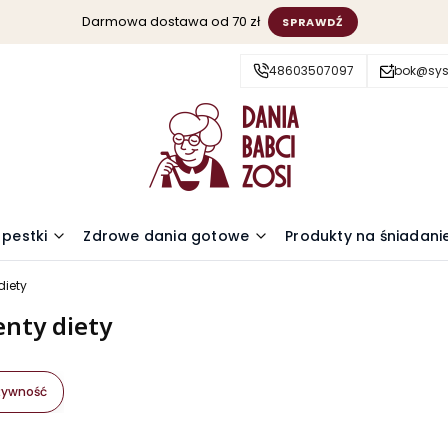
Darmowa dostawa od 70 zł
SPRAWDŹ
48603507097
bok@sys
 pestki
Zdrowe dania gotowe
Produkty na śniadani
diety
nty diety
żywność
oduktów