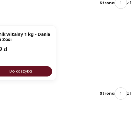
z 1
Strona
ESTSELLER
ik witalny 1 kg - Dania
i Zosi
a
9 zł
Do koszyka
z 1
Strona