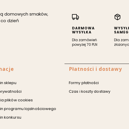
kają domowych smaków,
 co dzień
DARMOWA
WYSYŁ
WYSYŁKA
SAMEG
Dla zamówień
Dla zam
powyżej 70 PLN
złożonyc
 stopce
macje
Płatności i dostawy
n sklepu
Formy płatności
 prywatności
Czas i koszty dostawy
ia plików cookies
in programu lojalnościowego
n konkursu