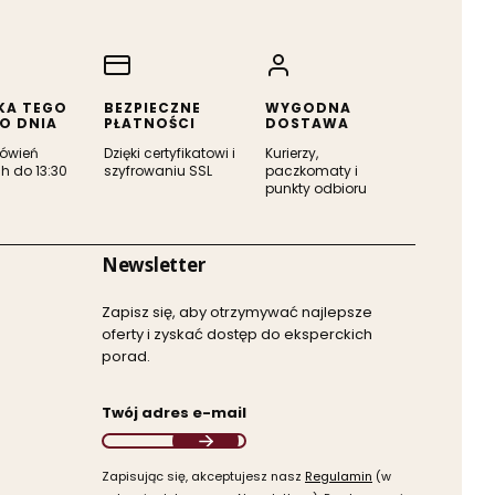
KA TEGO
BEZPIECZNE
WYGODNA
O DNIA
PŁATNOŚCI
DOSTAWA
ówień
Dzięki certyfikatowi i
Kurierzy,
h do 13:30
szyfrowaniu SSL
paczkomaty i
punkty odbioru
Newsletter
Zapisz się, aby otrzymywać najlepsze
oferty i zyskać dostęp do eksperckich
porad.
Twój adres e-mail
Zapisując się, akceptujesz nasz ​
Regulamin
​​​ (w