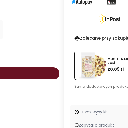
Zalecane przy zakupi
MUSLI TRAD
Zosi
Cena
20,09 zł
.
Suma dodatkowych produkt
Czas wysyłki:
Zapytaj o produkt