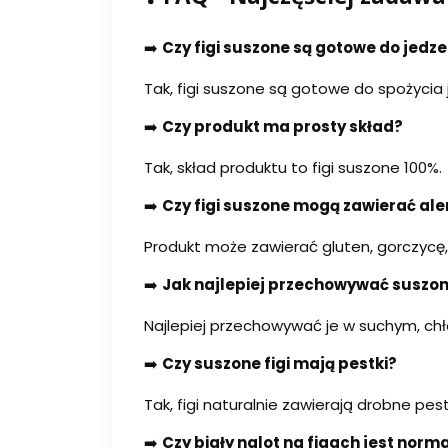
➡️
Czy figi suszone są gotowe do jedz
Tak, figi suszone są gotowe do spożycia
➡️
Czy produkt ma prosty skład?
Tak, skład produktu to figi suszone 100%.
➡️
Czy figi suszone mogą zawierać al
Produkt może zawierać gluten, gorczycę, 
➡️
Jak najlepiej przechowywać suszone
Najlepiej przechowywać je w suchym, ch
➡️
Czy suszone figi mają pestki?
Tak, figi naturalnie zawierają drobne pe
➡️
Czy biały nalot na figach jest norm