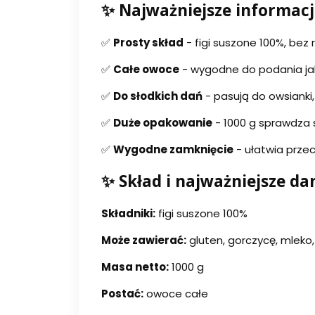
✨ Najważniejsze informacj
✅
Prosty skład
- figi suszone 100%, bez 
✅
Całe owoce
- wygodne do podania jak
✅
Do słodkich dań
- pasują do owsianki, 
✅
Duże opakowanie
- 1000 g sprawdza s
✅
Wygodne zamknięcie
- ułatwia prze
✨ Skład i najważniejsze da
Składniki:
figi suszone 100%
Może zawierać:
gluten, gorczycę, mleko,
Masa netto:
1000 g
Postać:
owoce całe