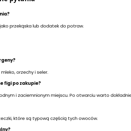
enia?
 jako przekąska lub dodatek do potraw.
ergeny?
mleko, orzechy i seler.
 figi po zakupie?
łodnym i zaciemnionym miejscu. Po otwarciu warto dokładn
steczki, które są typową częścią tych owoców.
alny?