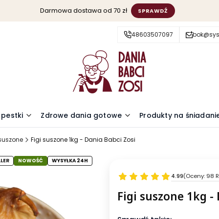
Darmowa dostawa od 70 zł
SPRAWDŹ
48603507097
bok@sys
 pestki
Zdrowe dania gotowe
Produkty na śniadani
suszone
Figi suszone 1kg - Dania Babci Zosi
LLER
NOWOŚĆ
WYSYŁKA 24H
4.99
(Oceny: 98 R
Figi suszone 1kg -