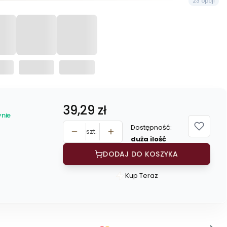
23 opcji
Cena
39,29 zł
nie
Dostępność:
szt.
duża ilość
DODAJ DO KOSZYKA
Kup Teraz
Szybki
zakup
dla
produktu