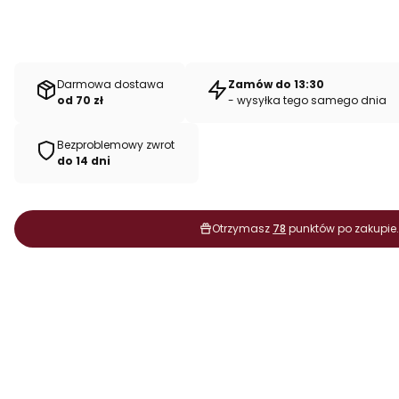
Darmowa dostawa
Zamów do 13:30
od 70 zł
- wysyłka tego samego dnia
Bezproblemowy zwrot
do 14 dni
Otrzymasz
78
punktów po zakupie