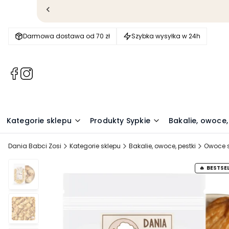
Darmowa dostawa od 70 zł
Szybka wysyłka w 24h
(Otwiera
(Otwiera
się
się
w
w
nowej
nowej
karcie)
karcie)
Kategorie sklepu
Produkty Sypkie
Bakalie, owoce,
Dania Babci Zosi
Kategorie sklepu
Bakalie, owoce, pestki
Owoce 
BESTSE