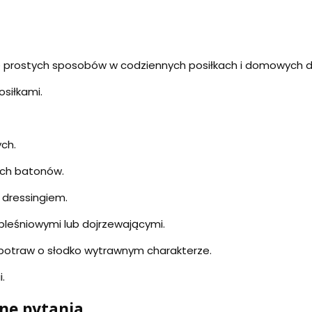
le prostych sposobów w codziennych posiłkach i domowych 
siłkami.
ch.
ych batonów.
 dressingiem.
pleśniowymi lub dojrzewającymi.
potraw o słodko wytrawnym charakterze.
.
ane pytania