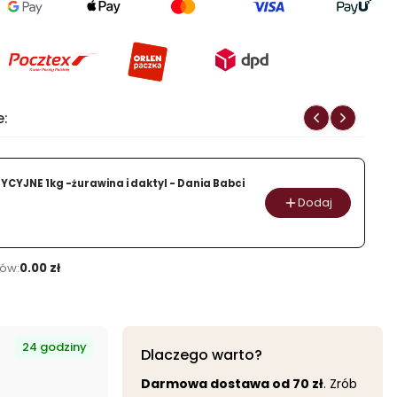
Figi
suszone
1kg
-
Dania
Babci
e:
Zosi
YCYJNE 1kg -żurawina i daktyl - Dania Babci
Dodaj
ów:
0.00 zł
24 godziny
Dlaczego warto?
Darmowa dostawa od 70 zł
. Zrób