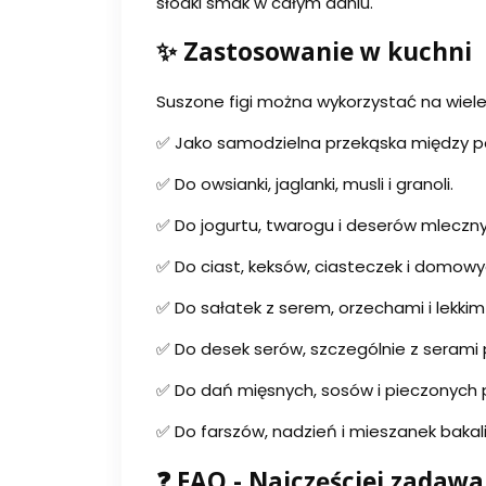
słodki smak w całym daniu.
✨ Zastosowanie w kuchni
Suszone figi można wykorzystać na wie
✅ Jako samodzielna przekąska między po
✅ Do owsianki, jaglanki, musli i granoli.
✅ Do jogurtu, twarogu i deserów mleczny
✅ Do ciast, keksów, ciasteczek i domow
✅ Do sałatek z serem, orzechami i lekkim
✅ Do desek serów, szczególnie z serami 
✅ Do dań mięsnych, sosów i pieczonych 
✅ Do farszów, nadzień i mieszanek bakalii
❓ FAQ - Najczęściej zadaw