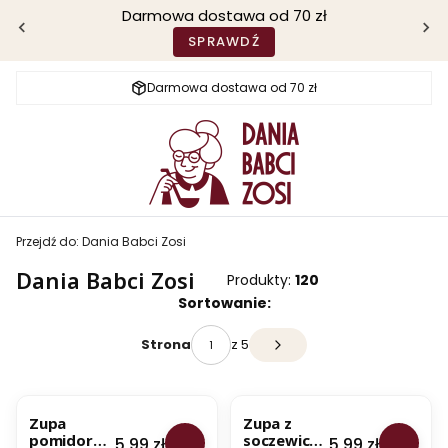
Darmowa dostawa od 70 zł
SPRAWDŹ
Darmowa dostawa od 70 zł
Przejdź do:
Dania Babci Zosi
Dania Babci Zosi
Produkty:
120
Lista produktów
Sortowanie:
z 5
Strona
Następne produkty
BESTSELLER
BESTSELLER
Zupa
Zupa z
pomidoro
soczewicy -
Cena
Cena
5,99 zł
5,99 zł