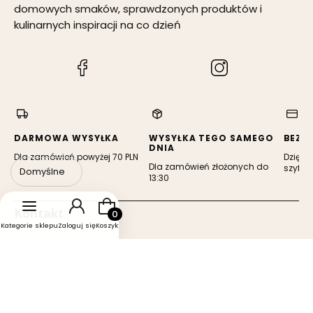
domowych smaków, sprawdzonych produktów i
kulinarnych inspiracji na co dzień
(Otwiera
(Otwiera
się
się
w
w
nowej
nowej
karcie)
karcie)
DARMOWA WYSYŁKA
WYSYŁKA TEGO SAMEGO
BEZP
DNIA
Dla zamówień powyżej 70 PLN
Dzięki 
Dla zamówień złożonych do
szyfro
Domyślne
13:30
Produkty w koszyku: 0. Zobacz szczegóły
Kontakt
Kategorie sklepu
Zaloguj się
Koszyk
ReDo
Adres:
ul. Bobrowiecka 31a
05-502 Kamionka
+48 603 507 097