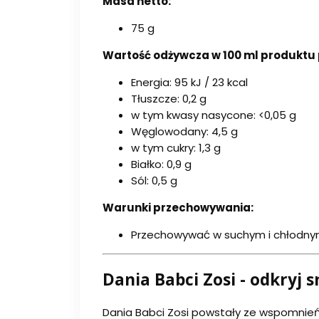
Masa netto:
75 g
Wartość odżywcza w 100 ml produktu 
Energia: 95 kJ / 23 kcal
Tłuszcze: 0,2 g
w tym kwasy nasycone: <0,05 g
Węglowodany: 4,5 g
w tym cukry: 1,3 g
Białko: 0,9 g
Sól: 0,5 g
Warunki przechowywania:
Przechowywać w suchym i chłodnym
Dania Babci Zosi - odkryj s
Dania Babci Zosi powstały ze wspomnień