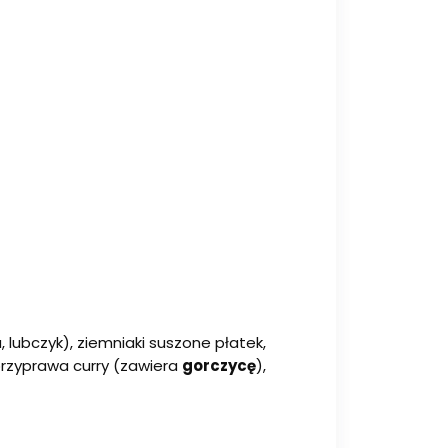
a, lubczyk), ziemniaki suszone płatek,
przyprawa curry (zawiera
gorczycę
),