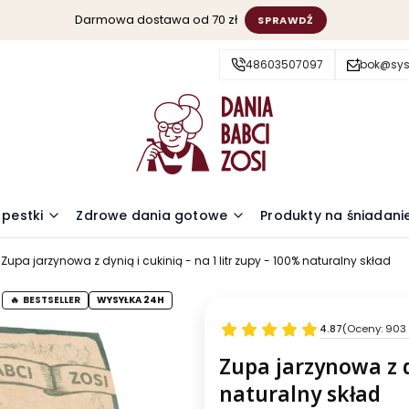
Darmowa dostawa od 70 zł
SPRAWDŹ
48603507097
bok@sys
 pestki
Zdrowe dania gotowe
Produkty na śniadani
Zupa jarzynowa z dynią i cukinią - na 1 litr zupy - 100% naturalny skład
BESTSELLER
WYSYŁKA 24H
4.87
(Oceny: 903 
Zupa jarzynowa z dy
naturalny skład