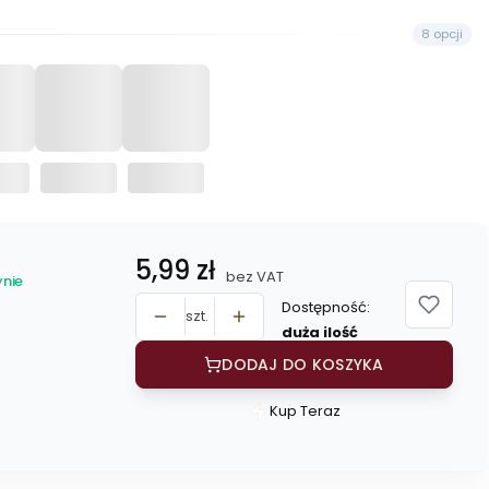
8 opcji
Cena
5,99 zł
bez VAT
nie
Dostępność:
szt.
duża ilość
DODAJ DO KOSZYKA
Kup Teraz
Szybki
zakup
dla