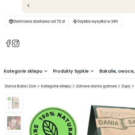
Darmowa dostawa od 70 zł
Szybka wysyłka w 24h
(Otwiera
(Otwiera
się
się
w
w
nowej
nowej
karcie)
karcie)
Kategorie sklepu
Produkty Sypkie
Bakalie, owoce,
Dania Babci Zosi
Kategorie sklepu
Zdrowe dania gotowe
Zupy