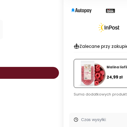
Zalecane przy zakupi
Malina liof
Cena
24,99 zł
Suma dodatkowych produkt
Czas wysyłki: