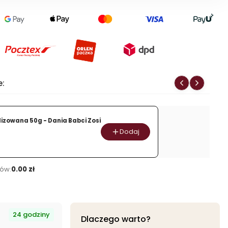
produktu
Zupa
jarzynowa
z
dynią
i
cukinią
e:
-
na
1
ilizowana 50g - Dania Babci Zosi
litr
Dodaj
zupy
-
100%
ów:
0.00 zł
naturalny
skład
24 godziny
Dlaczego warto?