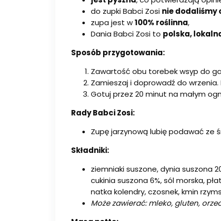
do zupki Babci Zosi
nie dodaliśmy
zupa jest w
100% roślinna
,
Dania Babci Zosi to
polska, lokaln
Sposób przygotowania:
Zawartość obu torebek wsyp do garn
Zamieszaj i doprowadź do wrzenia. D
Gotuj przez 20 minut na małym ogn
Rady Babci Zosi:
Zupę jarzynową lubię podawać ze 
Składniki:
ziemniaki suszone, dynia suszona 
cukinia suszona 6%, sól morska, pł
natka kolendry, czosnek, kmin rzyms
Może zawierać: mleko, gluten, orze