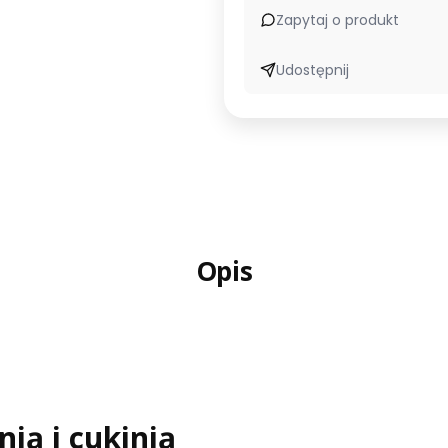
Zapytaj o produkt
Udostępnij
Opis
ią i cukinią