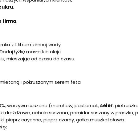
 cukru
,
a firma
.
ka z 1 litrem zimnej wody.
odaj łyżkę masła lub oleju.
iu, mieszając od czasu do czasu.
śmietaną i pokruszonym serem feta.
20%, warzywa suszone (marchew, pasternak,
seler
, pietruszk
atki drożdżowe, cebula suszona, pomidor suszony w proszku, 
ki, pieprz cayenne, pieprz czarny, gałka muszkatołowa.
chy.