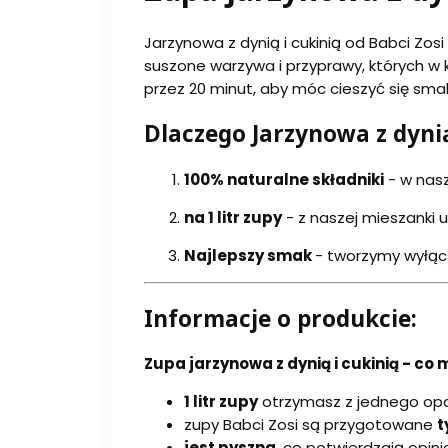
Jarzynowa z dynią i cukinią od Babci Zos
suszone warzywa i przyprawy, których 
przez 20 minut, aby móc cieszyć się sma
Dlaczego Jarzynowa z dynią
100%
naturalne składniki
- w nasz
na 1 litr zupy
- z naszej mieszanki ug
Najlepszy smak
- tworzymy wyłąc
Informacje o produkcie:
Zupa jarzynowa z dynią i cukinią - co 
1 litr zupy
otrzymasz z jednego op
zupy Babci Zosi są przygotowane
t
jest pyszna
, co potwierdzają opin