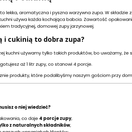
i to lekka, aromatyczna i pyszna warzywna zupa. W składzie zn
w kuchni używa każda kochająca babcia. Zawartość opakowa
kiem tradycyjnej, domowej zupy jarzynowej.
 i cukinią to dobra zupa?
ej kuchni używamy tylko takich produktów, bo uważamy, że 
otujesz aż 1 litr zupy, co stanowi 4 porcje.
znie produkty, które podalibyśmy naszym gościom przy do
musisz o niej wiedzieć?
akowania, co daje
4 porcje zupy
,
ylko z naturalnych składników
,
ie naszych wspaniałych klientów,