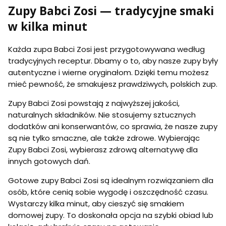
0
Zupy Babci Zosi — tradycyjne smaki
%
n
w kilka minut
at
ur
al
Każda zupa Babci Zosi jest przygotowywana według
n
tradycyjnych receptur. Dbamy o to, aby nasze zupy były
y
autentyczne i wierne oryginałom. Dzięki temu możesz
sk
ła
mieć pewność, że smakujesz prawdziwych, polskich zup.
d
Zupy Babci Zosi powstają z najwyższej jakości,
naturalnych składników. Nie stosujemy sztucznych
dodatków ani konserwantów, co sprawia, że nasze zupy
są nie tylko smaczne, ale także zdrowe. Wybierając
Zupy Babci Zosi, wybierasz zdrową alternatywę dla
innych gotowych dań.
Gotowe zupy Babci Zosi są idealnym rozwiązaniem dla
osób, które cenią sobie wygodę i oszczędność czasu.
Wystarczy kilka minut, aby cieszyć się smakiem
domowej zupy. To doskonała opcja na szybki obiad lub