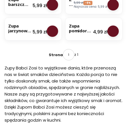
skład
100%
5,99 zł
barszcz
u
-8%
Cena
5,99 zł
naturalny
Najniższa cena:
5,99 zł
czerwony -
p
skład
na 1 litr
a
BESTSELLER
BESTSELLER
zupy -
żu
100%
re
Zupa
Zupa
naturalny
k
jarzynowa
pomidoro
Cena
Cena
5,99 zł
4,99 zł
skład
z
z dynią i
wa z
b
cukinią - na
bazylią i
or
1 litr zupy -
makarone
o
100%
m instant -
wi
naturalny
280 ml
z 1
Strona
k
skład
zupy -
a
100%
m
Zupy Babci Zosi to wyjątkowe dania, które przenoszą
naturalny
i -
skład
nas w świat smaków dzieciństwa. Każda porcja to nie
n
tylko doskonały smak, ale także wspomnienia
a
1
rodzinnych obiadów, spędzanych w gronie najbliższych.
lit
Nasze zupy są przygotowywane z najwyższej jakości
r
składników, co gwarantuje ich wyjątkowy smak i aromat.
zu
p
Dzięki Zupom Babci Zosi możesz cieszyć się
y
tradycyjnymi, polskimi zupami bez konieczności
-
1
spędzania godzin w kuchni.
0