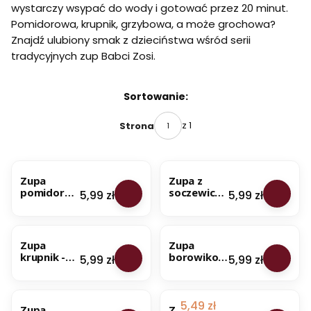
wystarczy wsypać do wody i gotować przez 20 minut.
Pomidorowa, krupnik, grzybowa, a może grochowa?
Znajdź ulubiony smak z dzieciństwa wśród serii
tradycyjnych zup Babci Zosi.
Lista produktów
Sortowanie:
z 1
Strona
BESTSELLER
BESTSELLER
Zupa
Zupa z
pomidoro
soczewicy -
Cena
Cena
5,99 zł
5,99 zł
wa z ryżem
na 1 litr
- na 1 litr
zupy -
BESTSELLER
BESTSELLER
zupy -
100%
100%
naturalny
Zupa
Zupa
naturalny
skład
krupnik -
borowikow
Cena
Cena
5,99 zł
5,99 zł
skład
na 1 litr
a z
zupy -
łazankami -
BESTSELLER
OKAZJA
BESTSELLER
100%
na 1 litr
naturalny
zupy -
Cena promocyjna
5,49 zł
Zupa
Z