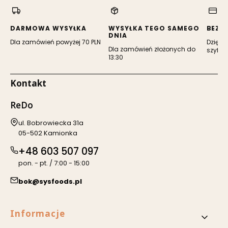
nowej
nowej
karcie)
karcie)
DARMOWA WYSYŁKA
WYSYŁKA TEGO SAMEGO
BEZP
DNIA
Dla zamówień powyżej 70 PLN
Dzięki 
Dla zamówień złożonych do
szyfro
13:30
Kontakt
ReDo
Adres:
ul. Bobrowiecka 31a
05-502 Kamionka
+48 603 507 097
pon. - pt. / 7:00 - 15:00
bok@sysfoods.pl
Linki w stopce
Informacje