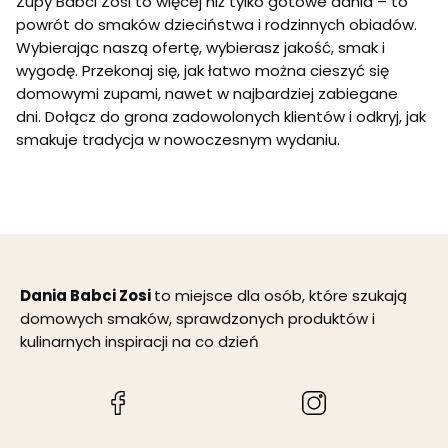
Zupy Babci Zosi to więcej niż tylko gotowe dania – to
powrót do smaków dzieciństwa i rodzinnych obiadów.
Wybierając naszą ofertę, wybierasz jakość, smak i
wygodę. Przekonaj się, jak łatwo można cieszyć się
domowymi zupami, nawet w najbardziej zabiegane
dni. Dołącz do grona zadowolonych klientów i odkryj, jak
smakuje tradycja w nowoczesnym wydaniu.
Dania Babci Zosi
to miejsce dla osób, które szukają
domowych smaków, sprawdzonych produktów i
kulinarnych inspiracji na co dzień
(Otwiera
(Otwiera
się
się
w
w