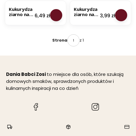
Kukurydza
Kukurydza
ziarno na
ziarno na
Cena
Cena
6,49 zł
3,99 zł
popcorn 1
popcorn
kg - Dania
500 g -
Babci Zosi
Dania Babci
Zosi
z 1
Strona
Dania Babci Zosi
to miejsce dla osób, które szukają
domowych smaków, sprawdzonych produktów i
kulinarnych inspiracji na co dzień
(Otwiera
(Otwiera
się
się
w
w
nowej
nowej
karcie)
karcie)