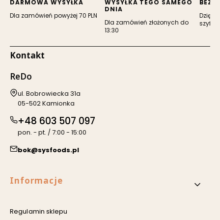
DARMOWA WYSYŁKA
WYSYŁKA TEGO SAMEGO
BEZP
DNIA
Dla zamówień powyżej 70 PLN
Dzięki 
Dla zamówień złożonych do
szyfro
13:30
Kontakt
ReDo
Adres:
ul. Bobrowiecka 31a
05-502 Kamionka
+48 603 507 097
pon. - pt. / 7:00 - 15:00
bok@sysfoods.pl
Linki w stopce
Informacje
Regulamin sklepu