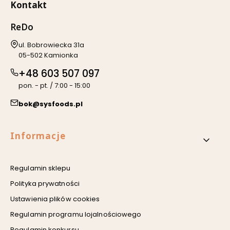
Kontakt
ReDo
Adres:
ul. Bobrowiecka 31a
05-502 Kamionka
+48 603 507 097
pon. - pt. / 7:00 - 15:00
bok@sysfoods.pl
Linki w stopce
Informacje
Regulamin sklepu
Polityka prywatności
Ustawienia plików cookies
Regulamin programu lojalnościowego
Regulamin konkursu