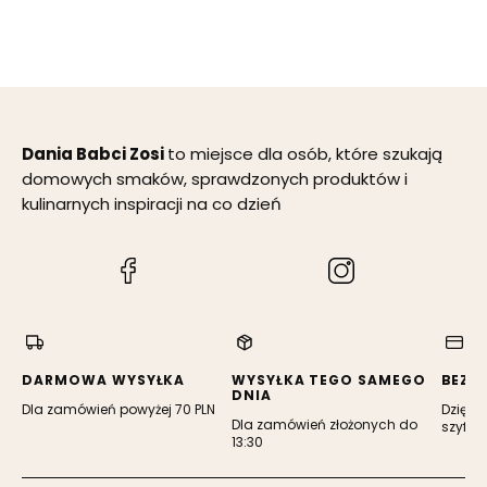
Dania Babci Zosi
to miejsce dla osób, które szukają
domowych smaków, sprawdzonych produktów i
kulinarnych inspiracji na co dzień
(Otwiera
(Otwiera
się
się
w
w
nowej
nowej
karcie)
karcie)
DARMOWA WYSYŁKA
WYSYŁKA TEGO SAMEGO
BEZP
DNIA
Dla zamówień powyżej 70 PLN
Dzięki 
Dla zamówień złożonych do
szyfro
13:30