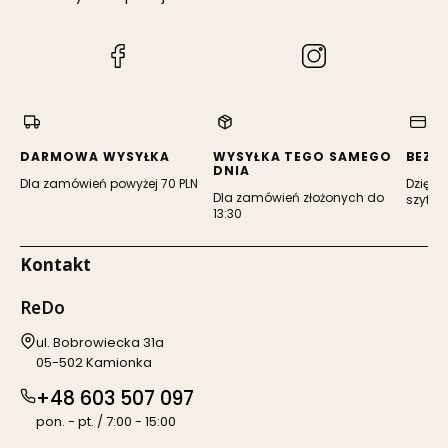
(Otwiera
(Otwiera
się
się
w
w
nowej
nowej
karcie)
karcie)
DARMOWA WYSYŁKA
WYSYŁKA TEGO SAMEGO
BEZP
DNIA
Dla zamówień powyżej 70 PLN
Dzięki 
Dla zamówień złożonych do
szyfro
13:30
Kontakt
ReDo
Adres:
ul. Bobrowiecka 31a
05-502 Kamionka
+48 603 507 097
pon. - pt. / 7:00 - 15:00