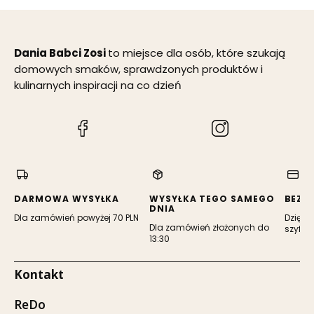
Dania Babci Zosi
to miejsce dla osób, które szukają
domowych smaków, sprawdzonych produktów i
kulinarnych inspiracji na co dzień
(Otwiera
(Otwiera
się
się
w
w
nowej
nowej
karcie)
karcie)
DARMOWA WYSYŁKA
WYSYŁKA TEGO SAMEGO
BEZP
DNIA
Dla zamówień powyżej 70 PLN
Dzięki 
Dla zamówień złożonych do
szyfro
13:30
Kontakt
ReDo