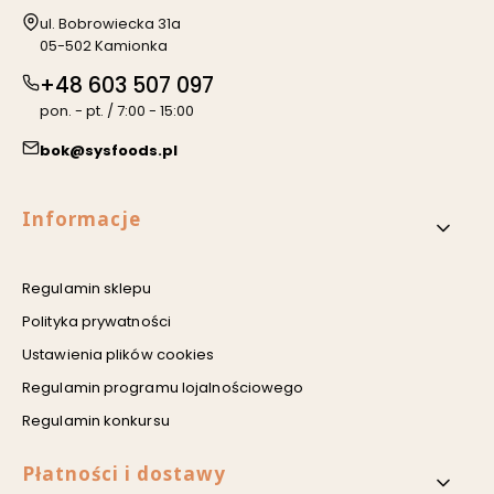
Adres:
ul. Bobrowiecka 31a
05-502 Kamionka
+48 603 507 097
pon. - pt. / 7:00 - 15:00
bok@sysfoods.pl
Linki w stopce
Informacje
Regulamin sklepu
Polityka prywatności
Ustawienia plików cookies
Regulamin programu lojalnościowego
Regulamin konkursu
Płatności i dostawy