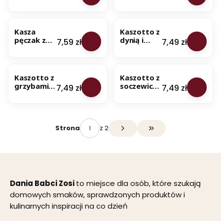
cukinią,
żurawiną,
ał
pomidora
siemieniem
a
BESTSELLER
BESTSELLER
mi i
lnianym i
z
słoneczniki
migdałami
Kasza
Kaszotto z
dy
em 250 g
250 g
pęczak z
dynią i
ni
Cena
Cena
7,59 zł
7,49 zł
kurkami,
jarmużem -
ą,
cebulką i
na 850 g
sz
BESTSELLER
BESTSELLER
natką
dania -
pi
pietruszki
100%
na
Kaszotto z
Kaszotto z
200 g
naturalny
ki
grzybami i
soczewicą i
Cena
Cena
7,49 zł
7,49 zł
skład
e
natką
pomidora
m
pietruszki -
mi - na 850
i
na 850 g
g dania -
sł
dania -
100%
on
100%
naturalny
z 2
Strona
Przejdź do ostatniej s
ec
naturalny
skład
zn
skład
iki
e
m
25
Dania Babci Zosi
to miejsce dla osób, które szukają
0
g
domowych smaków, sprawdzonych produktów i
kulinarnych inspiracji na co dzień