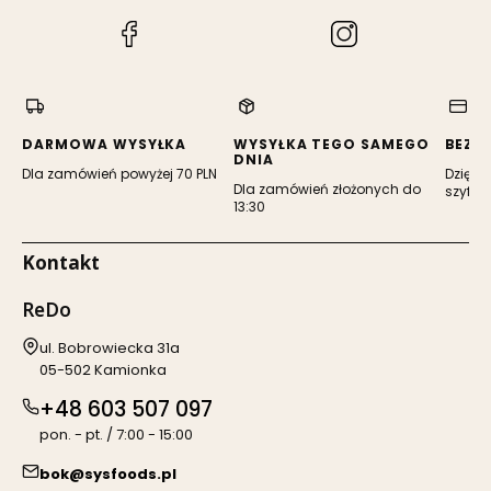
(Otwiera
(Otwiera
się
się
w
w
nowej
nowej
karcie)
karcie)
DARMOWA WYSYŁKA
WYSYŁKA TEGO SAMEGO
BEZP
DNIA
Dla zamówień powyżej 70 PLN
Dzięki 
Dla zamówień złożonych do
szyfro
13:30
Kontakt
ReDo
Adres:
ul. Bobrowiecka 31a
05-502 Kamionka
+48 603 507 097
pon. - pt. / 7:00 - 15:00
bok@sysfoods.pl