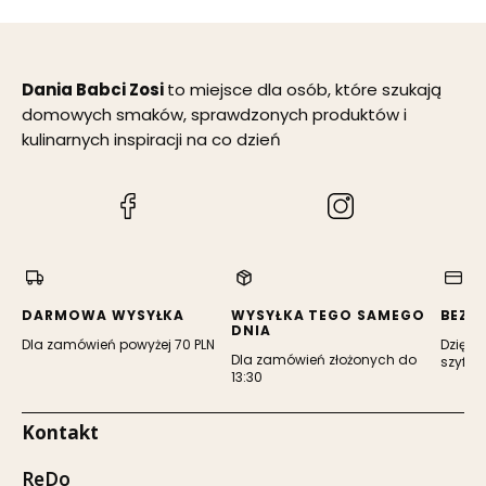
Dania Babci Zosi
to miejsce dla osób, które szukają
domowych smaków, sprawdzonych produktów i
kulinarnych inspiracji na co dzień
(Otwiera
(Otwiera
się
się
w
w
nowej
nowej
karcie)
karcie)
DARMOWA WYSYŁKA
WYSYŁKA TEGO SAMEGO
BEZP
DNIA
Dla zamówień powyżej 70 PLN
Dzięki 
Dla zamówień złożonych do
szyfro
13:30
Kontakt
ReDo