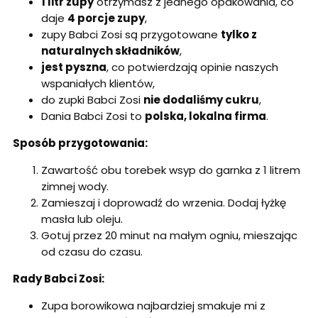
1 litr zupy
otrzymasz z jednego opakowania, co
daje
4 porcje zupy
,
zupy Babci Zosi są przygotowane
tylko z
naturalnych składników
,
jest pyszna
, co potwierdzają opinie naszych
wspaniałych klientów,
do zupki Babci Zosi
nie dodaliśmy cukru
,
Dania Babci Zosi to
polska, lokalna firma
.
Sposób przygotowania:
Zawartość obu torebek wsyp do garnka z 1 litrem
zimnej wody.
Zamieszaj i doprowadź do wrzenia. Dodaj łyżkę
masła lub oleju.
Gotuj przez 20 minut na małym ogniu, mieszając
od czasu do czasu.
Rady Babci Zosi:
Zupa borowikowa najbardziej smakuje mi z