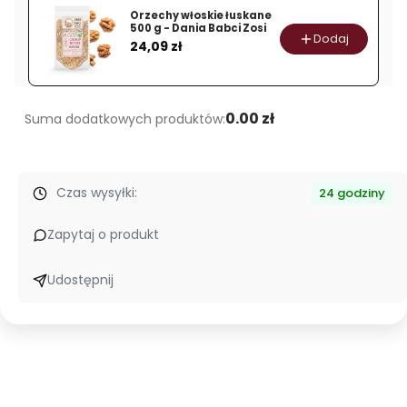
1
Orzechy włoskie łuskane
litr
500 g - Dania Babci Zosi
Dodaj
Cena
24,09 zł
zupy
-
100%
naturalny
0.00 zł
Suma dodatkowych produktów:
skład
Czas wysyłki:
24 godziny
Zapytaj o produkt
Udostępnij