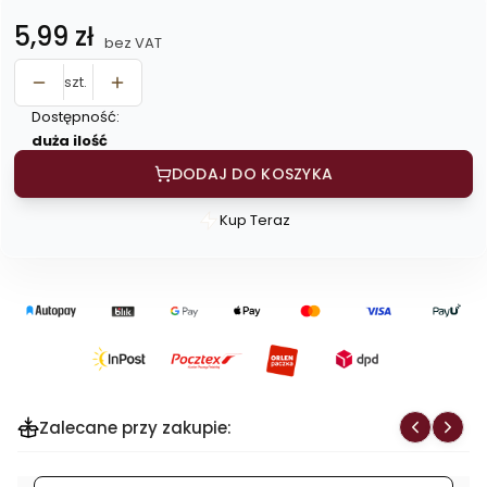
Cena
5,99 zł
bez VAT
szt.
Dostępność:
duża ilość
DODAJ DO KOSZYKA
Kup Teraz
Szybki
zakup
dla
produktu
Zupa
borowikowa
z
łazankami
Zalecane przy zakupie:
-
na