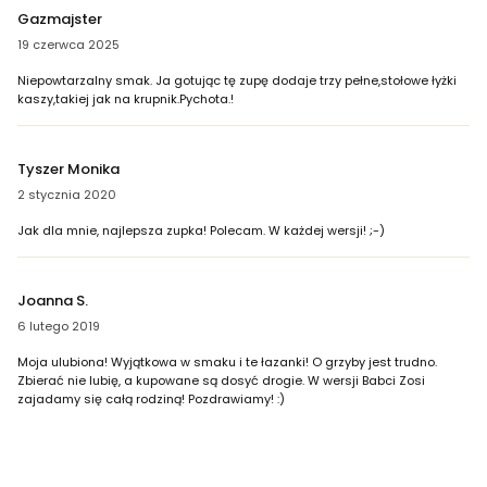
Gazmajster
19 czerwca 2025
Niepowtarzalny smak. Ja gotując tę zupę dodaje trzy pełne,stołowe łyżki
kaszy,takiej jak na krupnik.Pychota.!
Tyszer Monika
2 stycznia 2020
Jak dla mnie, najlepsza zupka! Polecam. W każdej wersji! ;-)
Joanna S.
6 lutego 2019
Moja ulubiona! Wyjątkowa w smaku i te łazanki! O grzyby jest trudno.
Zbierać nie lubię, a kupowane są dosyć drogie. W wersji Babci Zosi
zajadamy się całą rodziną! Pozdrawiamy! :)