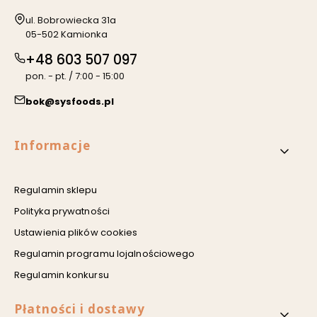
Adres:
ul. Bobrowiecka 31a
05-502 Kamionka
+48 603 507 097
pon. - pt. / 7:00 - 15:00
bok@sysfoods.pl
Linki w stopce
Informacje
Regulamin sklepu
Polityka prywatności
Ustawienia plików cookies
Regulamin programu lojalnościowego
Regulamin konkursu
Płatności i dostawy