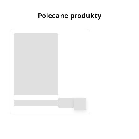
Polecane produkty
Zupa barszcz
czerwony - na 1 litr
zupy - 100%
naturalny skład