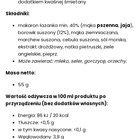
dodatkiem kwaśnej śmietany.
Składniki:
makaron łazanka min. 40% (mąka
pszenna
,
jaja
),
borowik suszony (12%), mąka ziemniaczana,
marchew suszona, cebula suszona, sól morska,
ekstrakt drożdżowy, natka pietruszki, ziele
angielskie, pieprz.
Może zawierać: mleko, seler, gorczycę, orzechy.
Masa netto:
55 g
Wartość odżywcza w 100 ml produktu po
przyrządzeniu (bez dodatków własnych):
Energia: 86 kJ / 20 kcal
Tłuszcze: <0,5 g
w tym kwasy nasycone: <0,1 g
Węglowodany: 3,9 g