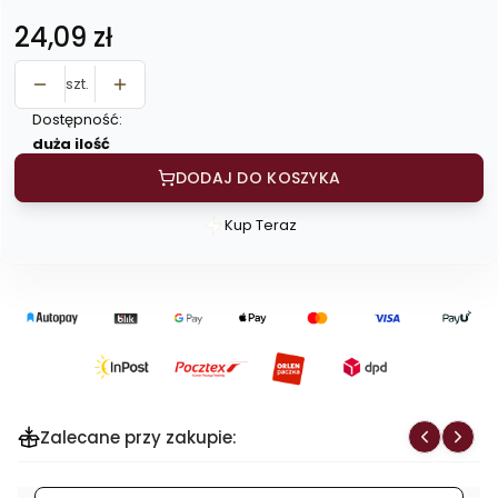
Cena
24,09 zł
szt.
Dostępność:
duża ilość
DODAJ DO KOSZYKA
Kup Teraz
Szybki
zakup
dla
produktu
Orzechy
włoskie
łuskane
500
Zalecane przy zakupie:
g
-