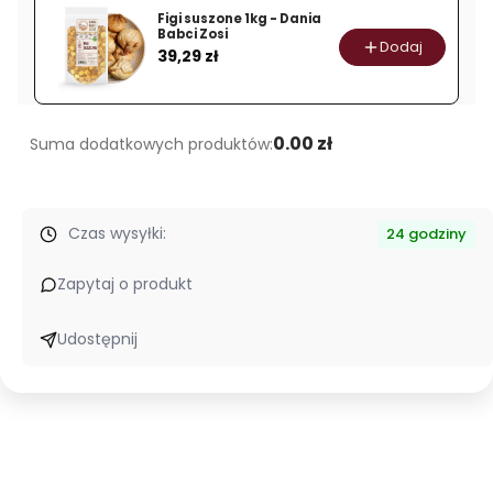
Dania
Figi suszone 1kg - Dania
Babci
Babci Zosi
Dodaj
Cena
39,29 zł
Zosi
0.00 zł
Suma dodatkowych produktów:
Czas wysyłki:
24 godziny
Zapytaj o produkt
Udostępnij