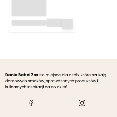
Migdał płatek 400
g - Dania Babci
Zosi - Premium
Dania Babci Zosi
to miejsce dla osób, które szukają
domowych smaków, sprawdzonych produktów i
kulinarnych inspiracji na co dzień
(Otwiera
(Otwiera
się
się
w
w