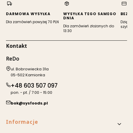
nowej
nowej
karcie)
karcie)
DARMOWA WYSYŁKA
WYSYŁKA TEGO SAMEGO
BEZP
DNIA
Dla zamówień powyżej 70 PLN
Dzięki 
Dla zamówień złożonych do
szyfro
13:30
Kontakt
ReDo
Adres:
ul. Bobrowiecka 31a
05-502 Kamionka
+48 603 507 097
pon. - pt. / 7:00 - 15:00
bok@sysfoods.pl
Linki w stopce
Informacje