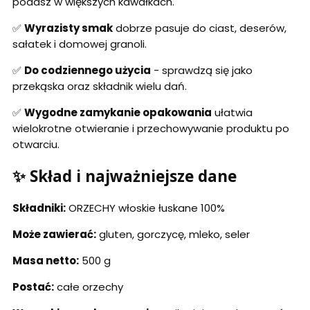
podasz w większych kawałkach.
✅
Wyrazisty smak
dobrze pasuje do ciast, deserów,
sałatek i domowej granoli.
✅
Do codziennego użycia
- sprawdzą się jako
przekąska oraz składnik wielu dań.
✅
Wygodne zamykanie opakowania
ułatwia
wielokrotne otwieranie i przechowywanie produktu po
otwarciu.
✨ Skład i najważniejsze dane
Składniki:
ORZECHY włoskie łuskane 100%
Może zawierać:
gluten, gorczycę, mleko, seler
Masa netto:
500 g
Postać:
całe orzechy