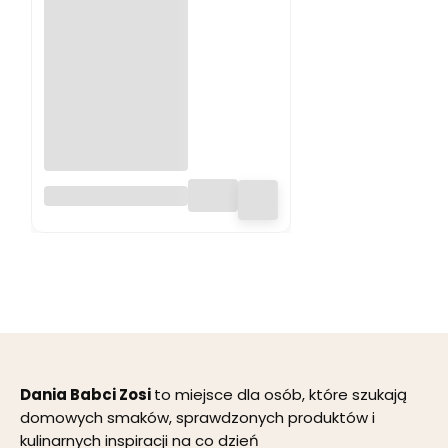
Zupa barszcz
czerwony - na 1 litr
zupy - 100%
naturalny skład
Dania Babci Zosi
to miejsce dla osób, które szukają
domowych smaków, sprawdzonych produktów i
kulinarnych inspiracji na co dzień