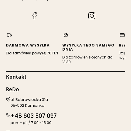
(Otwiera
(Otwiera
się
się
w
w
nowej
nowej
karcie)
karcie)
DARMOWA WYSYŁKA
WYSYŁKA TEGO SAMEGO
BEZP
DNIA
Dla zamówień powyżej 70 PLN
Dzięki 
Dla zamówień złożonych do
szyfro
13:30
Kontakt
ReDo
Adres:
ul. Bobrowiecka 31a
05-502 Kamionka
+48 603 507 097
pon. - pt. / 7:00 - 15:00