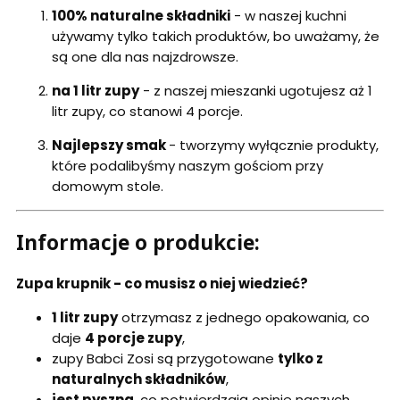
100%
naturalne składniki
- w naszej kuchni
używamy tylko takich produktów, bo uważamy, że
są one dla nas najzdrowsze.
na 1 litr zupy
- z naszej mieszanki ugotujesz aż 1
litr zupy, co stanowi 4 porcje.
Najlepszy smak
- tworzymy wyłącznie produkty,
które podalibyśmy naszym gościom przy
domowym stole.
Informacje o produkcie:
Zupa krupnik - co musisz o niej wiedzieć?
1 litr zupy
otrzymasz z jednego opakowania, co
daje
4 porcje zupy
,
zupy Babci Zosi są przygotowane
tylko z
naturalnych składników
,
jest pyszna
, co potwierdzają opinie naszych