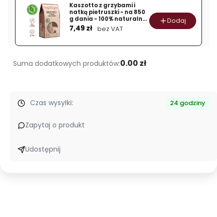
zupy
Kaszotto z grzybami i
natką pietruszki - na 850
-
g dania - 100% naturalny
Dodaj
Cena
100%
skład
7,49 zł
bez VAT
naturalny
skład
0.00 zł
Suma dodatkowych produktów:
Czas wysyłki:
24 godziny
Zapytaj o produkt
Udostępnij