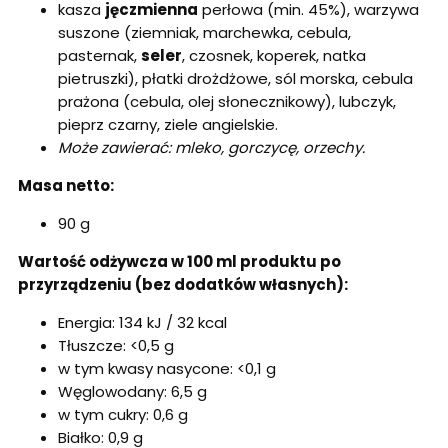
kasza
jęczmienna
perłowa (min. 45%), warzywa
suszone (ziemniak, marchewka, cebula,
pasternak,
seler
, czosnek, koperek, natka
pietruszki), płatki drożdżowe, sól morska, cebula
prażona (cebula, olej słonecznikowy), lubczyk,
pieprz czarny, ziele angielskie.
Może zawierać: mleko, gorczycę, orzechy.
Masa netto:
90 g
Wartość odżywcza w 100 ml produktu po
przyrządzeniu (bez dodatków własnych):
Energia: 134 kJ / 32 kcal
Tłuszcze: <0,5 g
w tym kwasy nasycone: <0,1 g
Węglowodany: 6,5 g
w tym cukry: 0,6 g
Białko: 0,9 g