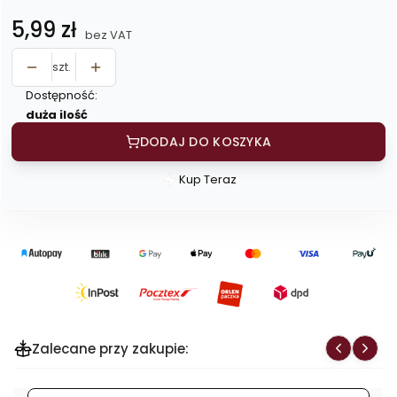
Cena
5,99 zł
bez VAT
szt.
Dostępność:
duża ilość
DODAJ DO KOSZYKA
Kup Teraz
Szybki
zakup
dla
produktu
Zupa
krupnik
-
na
Zalecane przy zakupie:
1
litr