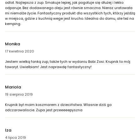
odlot. Najlepsza z zup. Smakuje lepiej, jak pogotuje się dłużej i lekko
odparuje. Bez dodawanego oleju jest równie smaczna. Nieraz uratowała
mi niemalże życie. Fantastyczny produkt dla wszystkich tych, którzy jeżdżą
w miejsca, gdzie z kuchnią wege jest krucho. Idealna do domu, ale też na
kemping.
Monika
17 kwietnia 2020
Jestem wielką fanką zup, także tych w wydaniu Babi Zosi. Krupnik to mój
faworyt. Uwielbiam! Jest naprawdę fantastyczny!
Mariola
19 sierpnia 2019
Krupnik był moim koszmarem z dzieciństwa. Wlasnie dziś go
odczarowaliscie. Zupa jest przeeeeepyszna
Iza
4 lipca 2019