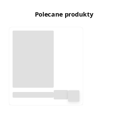
Polecane produkty
Zupa barszcz
czerwony - na 1 litr
zupy - 100%
naturalny skład