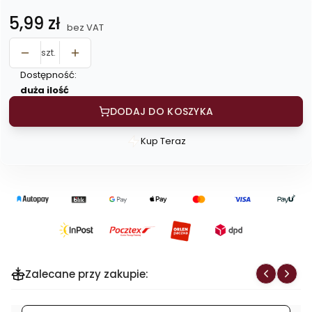
Cena
5,99 zł
bez VAT
szt.
Dostępność:
duża ilość
DODAJ DO KOSZYKA
Kup Teraz
Szybki
zakup
dla
produktu
Zupa
borowikowa
z
łazankami
Zalecane przy zakupie:
-
na