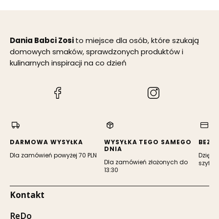
Dania Babci Zosi
to miejsce dla osób, które szukają
domowych smaków, sprawdzonych produktów i
kulinarnych inspiracji na co dzień
(Otwiera
(Otwiera
się
się
w
w
nowej
nowej
karcie)
karcie)
DARMOWA WYSYŁKA
WYSYŁKA TEGO SAMEGO
BEZP
DNIA
Dla zamówień powyżej 70 PLN
Dzięki 
Dla zamówień złożonych do
szyfro
13:30
Kontakt
ReDo