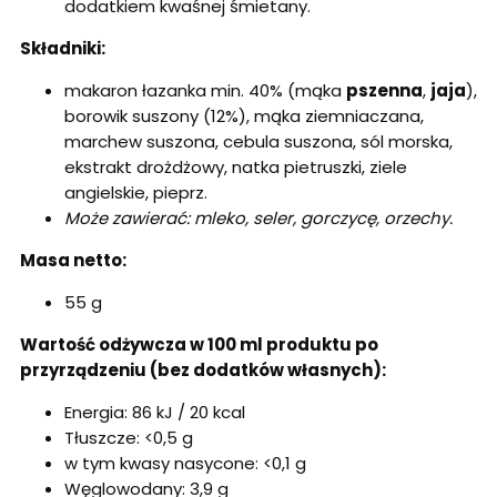
dodatkiem kwaśnej śmietany.
Składniki:
makaron łazanka min. 40% (mąka
pszenna
,
jaja
),
borowik suszony (12%), mąka ziemniaczana,
marchew suszona, cebula suszona, sól morska,
ekstrakt drożdżowy, natka pietruszki, ziele
angielskie, pieprz.
Może zawierać: mleko, seler, gorczycę, orzechy.
Masa netto:
55 g
Wartość odżywcza w 100 ml produktu po
przyrządzeniu (bez dodatków własnych):
Energia: 86 kJ / 20 kcal
Tłuszcze: <0,5 g
w tym kwasy nasycone: <0,1 g
Węglowodany: 3,9 g