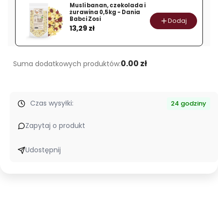
1
Musli banan, czekolada i
żurawina 0,5kg - Dania
litr
Babci Zosi
Dodaj
Cena
zupy
13,29 zł
-
100%
naturalny
0.00 zł
Suma dodatkowych produktów:
skład
Czas wysyłki:
24 godziny
Zapytaj o produkt
Udostępnij