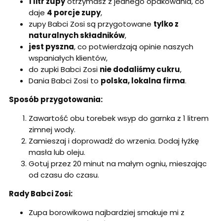
1 litr zupy
otrzymasz z jednego opakowania, co
daje
4 porcje zupy
,
zupy Babci Zosi są przygotowane
tylko z
naturalnych składników
,
jest pyszna
, co potwierdzają opinie naszych
wspaniałych klientów,
do zupki Babci Zosi
nie dodaliśmy cukru
,
Dania Babci Zosi to
polska, lokalna firma
.
Sposób przygotowania:
Zawartość obu torebek wsyp do garnka z 1 litrem
zimnej wody.
Zamieszaj i doprowadź do wrzenia. Dodaj łyżkę
masła lub oleju.
Gotuj przez 20 minut na małym ogniu, mieszając
od czasu do czasu.
Rady Babci Zosi:
Zupa borowikowa najbardziej smakuje mi z