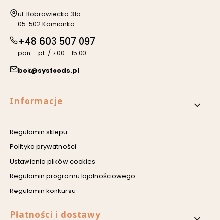
Adres:
ul. Bobrowiecka 31a
05-502 Kamionka
+48 603 507 097
pon. - pt. / 7:00 - 15:00
bok@sysfoods.pl
Linki w stopce
Informacje
Regulamin sklepu
Polityka prywatności
Ustawienia plików cookies
Regulamin programu lojalnościowego
Regulamin konkursu
Płatności i dostawy