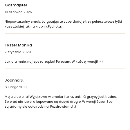
Gazmajster
19 czerwca 2025
Niepowtarzalny smak. Ja gotując tę zupę dodaje trzy pełne,stołowe łyżki
kaszy,takiej jak na krupnik.Pychota.!
Tyszer Monika
2 stycznia 2020
Jak dla mnie, najlepsza zupka! Polecam. W każdej wersji! ;-)
Joanna S.
6 lutego 2019
Moja ulubiona! Wyjątkowa w smaku i te łazanki! O grzyby jest trudno.
Zbierać nie lubię, a kupowane są dosyć drogie. W wersji Babci Zosi
zajadamy się całą rodziną! Pozdrawiamy! :)